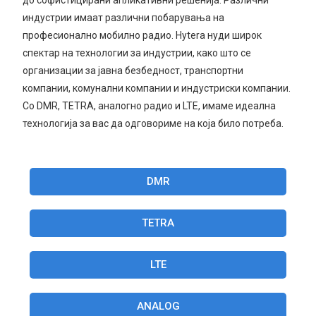
до софистицирани апликативни решенија: Различни
индустрии имаат различни побарувања на
професионално мобилно радио. Hytera нуди широк
спектар на технологии за индустрии, како што се
организации за јавна безбедност, транспортни
компании, комунални компании и индустриски компании.
Со DMR, TETRA, аналогно радио и LTE, имаме идеална
технологија за вас да одговориме на која било потреба.
DMR
TETRA
LTE
ANALOG