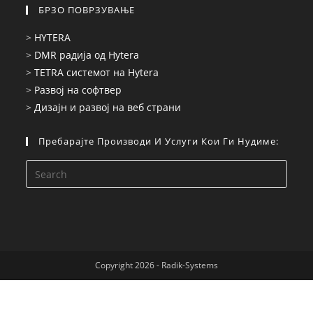
БРЗО ПОВРЗУВАЊЕ
>
HYTERA
>
DMR радија од Hytera
>
TETRA системот на Hytera
>
Развој на софтвер
>
Дизајн и развој на веб страни
Пребарајте Производи И Услуги Кои Ги Нудиме:
Press
Esca
to
close
the
searc
Copyright 2026 -
Radik-Systems
panel