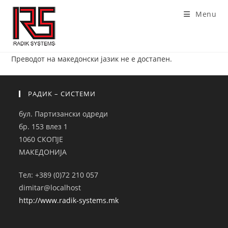
Skip
Menu
to
content
Преводот на македонски јазик не е достапен.
РАДИК – СИСТЕМИ
бул. Партизански одреди
бр. 153 влез 1
1060 СКОПЈЕ
МАКЕДОНИЈА
Тел: +389 (0)72 210 057
dimitar@localhost
http://www.radik-systems.mk